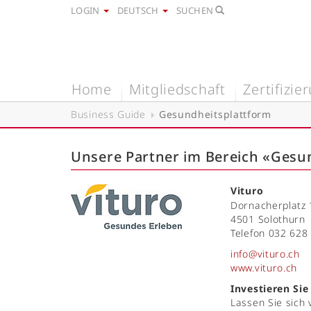
LOGIN
DEUTSCH
SUCHEN
Home
Mitgliedschaft
Zertifizie
Business Guide
Gesundheitsplattform
Unsere Partner im Bereich «Gesu
Vituro
Dornacherplatz 
4501 Solothurn
Telefon 032 628
info@vituro.ch
www.vituro.ch
Investieren Sie
Lassen Sie sich 