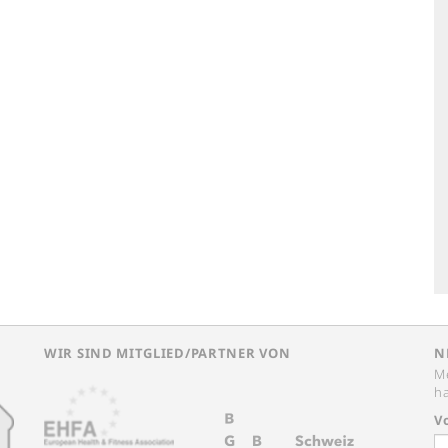
WIR SIND MITGLIED/PARTNER VON
N
Me
ha
V