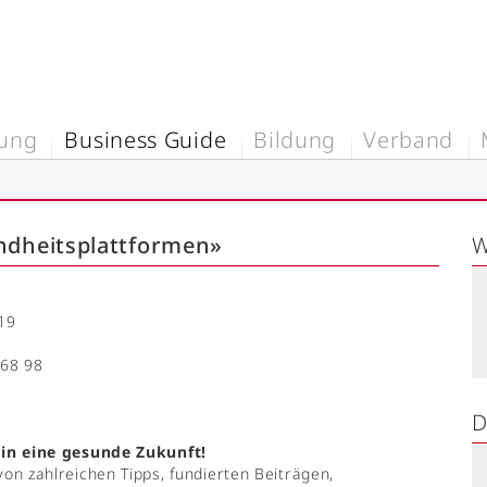
rung
Business Guide
Bildung
Verband
ndheitsplattformen»
W
19
 68 98
D
 in eine gesunde Zukunft!
von zahlreichen Tipps, fundierten Beiträgen,