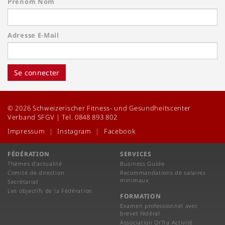
Prénom Nom
Adresse E-Mail
Se connecter
© 2026 Schweizerischer Fitness- und Gesundheitscenter
Verband SFGV | Tel. 0848 893 802
Impressum
Instagram
Facebook
FÉDÉRATION
SERVICES
Thèmes d’actualité
Business Guide
Comité de direction
Recommandations de salaires
minimaux
Secrétariat
Les objectifs de la Fédération
FORMATION
Examen professionnel avec
brevet fédéral
Association OrTra Activité