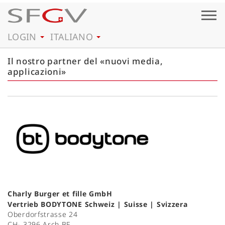
Togg
navig
LOGIN
ITALIANO
Il nostro partner del «nuovi media,
applicazioni»
Charly Burger et fille GmbH
Vertrieb BODYTONE Schweiz | Suisse | Svizzera
Oberdorfstrasse 24
CH- 3296 Arch BE