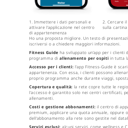
1. Immettere i dati personali e
2. Cercare i
attivare l’applicazione nel centro
sulla cartina
di appartenenenza
Ho una proposta migliore. Un testo di presentazi
iscriversi o a chiedere maggiori informazioni.
Fitness Guide
ha sviluppato un’app per i clienti 
programma di
allenamento per ospiti
in tutta 
Accesso per i clienti:
l’app Fitness-Guide è scari
appartenenza. Con essa, i clienti possono allenarsi
proprio programma anche durante viaggi, sposta
Copertura e qualità:
la rete copre tutte le regio
l'accesso è garantito solo nei centri certificati,
allenamenti.
Costi e gestione abbonamenti:
il centro di ap
premium, applicare una quota annuale, oppure offr
dell’abbonamento alla rete sono gestite nel datab
Servizi esclusi:
alcuni servizi, come wellness e 