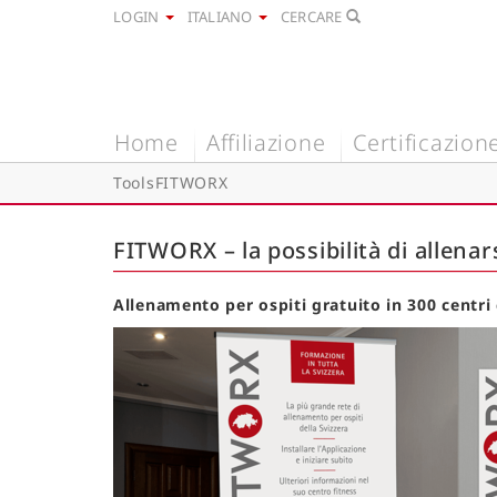
LOGIN
ITALIANO
CERCARE
Home
Affiliazione
Certificazion
Tools
FITWORX
FITWORX – la possibilità di allenars
Allenamento per ospiti gratuito in 300 centri c