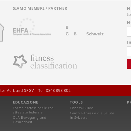
SIAMO MEMBRI / PARTNER
N
Is
N
In
ter Verband SFGV | Tel. 0848 893 802
EDUCAZIONE
TOOLS
P
Esame professionale con
Fitness-Guide
attestato federale
Centri Fitness e die Salute
OdA Bewegung und
in Svizzera
Gesundheit