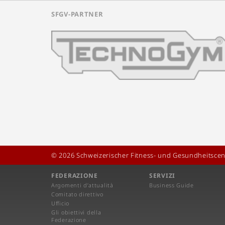
SFGV-PARTNER
© 2026 Schweizerischer Fitness- und Gesundheitscen
FEDERAZIONE
SERVIZI
Argomenti d’attualità
Business Guide
Comitato direttivo
Ufficio
Gli obiettivi della
Federazione