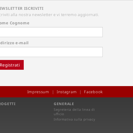
EWSLETTER ISCRIVITI
criviti alla nostra newsletter e vi terremo aggiornati.
ome Cognome
dirizzo e-mail
Registrati
Impressum
Instagram
Facebook
ROGETTI
GENERALE
Segreteria della linea di
ufficio
Informativa sulla privacy