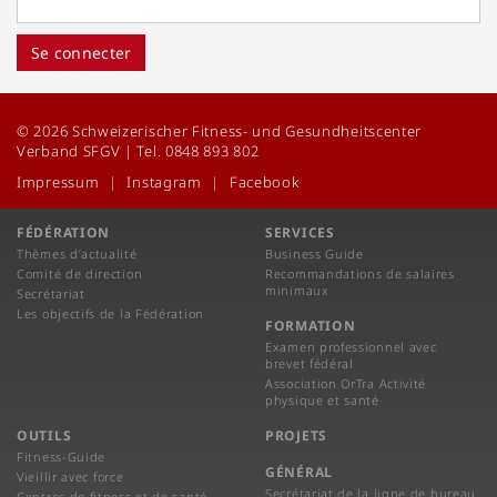
Se connecter
© 2026 Schweizerischer Fitness- und Gesundheitscenter
Verband SFGV | Tel. 0848 893 802
Impressum
Instagram
Facebook
FÉDÉRATION
SERVICES
Thèmes d’actualité
Business Guide
Comité de direction
Recommandations de salaires
minimaux
Secrétariat
Les objectifs de la Fédération
FORMATION
Examen professionnel avec
brevet fédéral
Association OrTra Activité
physique et santé
OUTILS
PROJETS
Fitness-Guide
GÉNÉRAL
Vieillir avec force
Secrétariat de la ligne de bureau
Centres de fitness et de santé