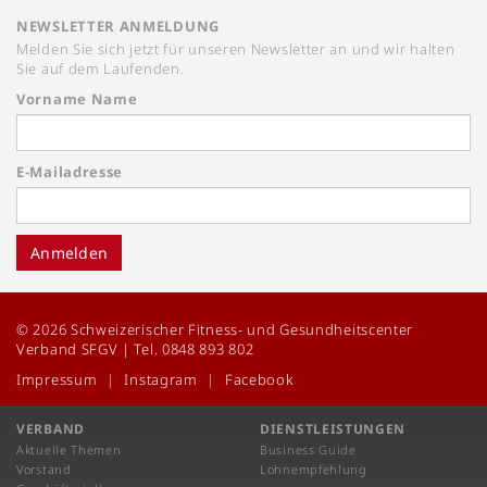
NEWSLETTER ANMELDUNG
Melden Sie sich jetzt für unseren Newsletter an und wir halten
Sie auf dem Laufenden.
Vorname Name
E-Mailadresse
Anmelden
© 2026 Schweizerischer Fitness- und Gesundheitscenter
Verband SFGV | Tel. 0848 893 802
Impressum
Instagram
Facebook
VERBAND
DIENSTLEISTUNGEN
Aktuelle Themen
Business Guide
Vorstand
Lohnempfehlung