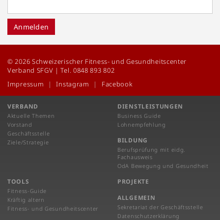
Anmelden
© 2026 Schweizerischer Fitness- und Gesundheitscenter
Verband SFGV | Tel. 0848 893 802
Impressum
Instagram
Facebook
VERBAND
DIENSTLEISTUNGEN
Aktuelle Themen
Business Guide
Vorstand
Lohnempfehlung
Geschäftsstelle
BILDUNG
Ziele/Strategie
Berufsprüfung mit eidg.
Fachausweis
OdA Bewegung und Gesundheit
TOOLS
PROJEKTE
Fitness-Guide
ALLGEMEIN
Kräftig altern
Sekretariat der Geschäftsstelle
Fitness- und Gesundheitscenter
Datenschutzerklärung