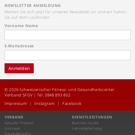
NEWSLETTER ANMELDUNG
Melden Sie sich jetzt für unseren Newsletter an und wir halten
Sie auf dem Laufenden.
Vorname Name
E-Mailadresse
Anmelden
© 2026 Schweizerischer Fitness- und Gesundheitscenter
Verband SFGV | Tel. 0848 893 802
Impressum
Instagram
Facebook
VERBAND
DIENSTLEISTUNGEN
Aktuelle Themen
Business Guide
Vorstand
Lohnempfehlung
Geschäftsstelle