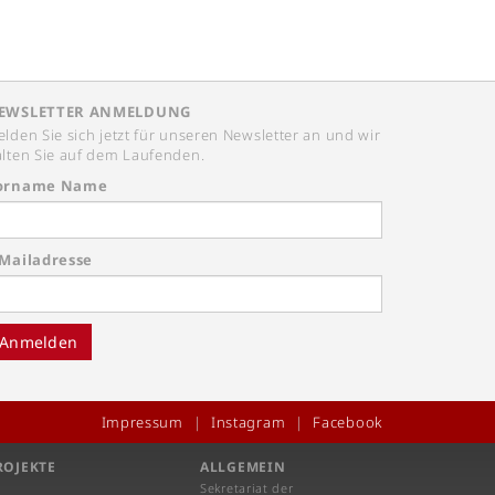
EWSLETTER ANMELDUNG
lden Sie sich jetzt für unseren Newsletter an und wir
lten Sie auf dem Laufenden.
orname Name
-Mailadresse
Anmelden
Impressum
Instagram
Facebook
ROJEKTE
ALLGEMEIN
Sekretariat der