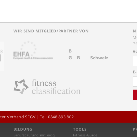
WIR SIND MITGLIED/PARTNER VON
N
Me
ha
V
E
ter Verband SFGV | Tel. 0848 893 802
BILDUNG
TOOLS
P
Berufsprüfung mit eidg.
Fitness-Guide