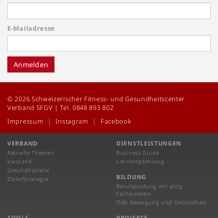
E-Mailadresse
Anmelden
© 2026 Schweizerischer Fitness- und Gesundheitscenter
Verband SFGV | Tel. 0848 893 802
Impressum
Instagram
Facebook
VERBAND
DIENSTLEISTUNGEN
Aktuelle Themen
Business Guide
Vorstand
Lohnempfehlung
Geschäftsstelle
BILDUNG
Ziele/Strategie
Berufsprüfung mit eidg.
Fachausweis
OdA Bewegung und Gesundheit
TOOLS
PROJEKTE